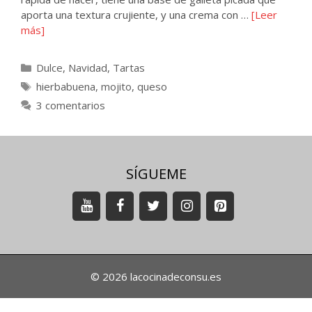
aporta una textura crujiente, y una crema con …
[Leer
más]
Categorías
Dulce
,
Navidad
,
Tartas
Etiquetas
hierbabuena
,
mojito
,
queso
3 comentarios
SÍGUEME
© 2026 lacocinadeconsu.es