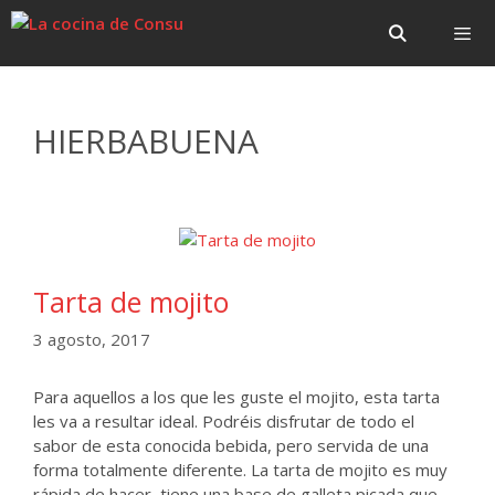
Saltar
Saltar
al
al
contenido
contenido
Menú
HIERBABUENA
Tarta de mojito
3 agosto, 2017
Para aquellos a los que les guste el mojito, esta tarta
les va a resultar ideal. Podréis disfrutar de todo el
sabor de esta conocida bebida, pero servida de una
forma totalmente diferente. La tarta de mojito es muy
rápida de hacer, tiene una base de galleta picada que