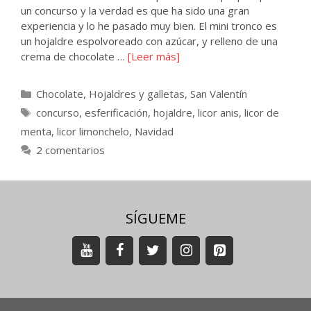
un concurso y la verdad es que ha sido una gran
experiencia y lo he pasado muy bien. El mini tronco es
un hojaldre espolvoreado con azúcar, y relleno de una
crema de chocolate …
[Leer más]
Categorías
Chocolate
,
Hojaldres y galletas
,
San Valentín
Etiquetas
concurso
,
esferificación
,
hojaldre
,
licor anis
,
licor de
menta
,
licor limonchelo
,
Navidad
2 comentarios
SÍGUEME