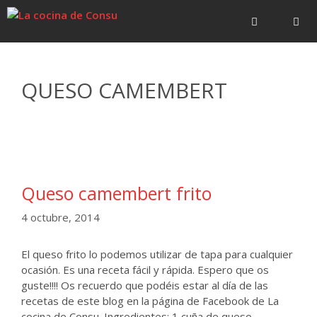
Saltar
Saltar
al
al
contenido
contenido
Menú
QUESO CAMEMBERT
Queso camembert frito
4 octubre, 2014
El queso frito lo podemos utilizar de tapa para cualquier
ocasión. Es una receta fácil y rápida. Espero que os
guste!!!! Os recuerdo que podéis estar al día de las
recetas de este blog en la página de Facebook de La
cocina de Consu. Ingredientes: 1 cuña de queso