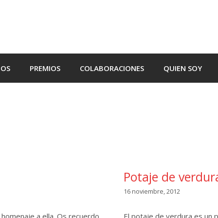
TOS
PREMIOS
COLABORACIONES
QUIEN SOY
Potaje de verdur
16 noviembre, 2012
 homenaje a ella. Os recuerdo
El potaje de verdura es un 