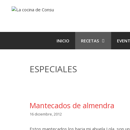
Saltar
Saltar
al
al
contenido
contenido
INICIO
RECETAS
EVEN
ESPECIALES
Mantecados de almendra
16 diciembre, 2012
Estos mantecados los hacia mi abuela Lola, son un