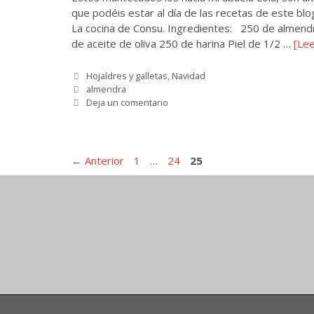
que podéis estar al día de las recetas de este bl
La cocina de Consu. Ingredientes: 250 de almend
de aceite de oliva 250 de harina Piel de 1/2 …
[Le
Categorías
Hojaldres y galletas
,
Navidad
Etiquetas
almendra
Deja un comentario
Página
Página
Página
←
Anterior
1
…
24
25