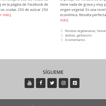
og en la página de Facebook de
tiene nada de grasa y muy p
ras crudas 250 de azúcar 250
origen vegetal. Es una recet
er más]
económica. Resulta perfecta
más]
Categorías
Recetas vegetarianas
,
Seman
Etiquetas
alubias
,
garbanzos
6 comentarios
SÍGUEME