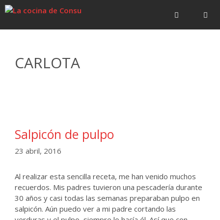
Saltar
Saltar
al
al
contenido
contenido
Menú
CARLOTA
Salpicón de pulpo
23 abril, 2016
Al realizar esta sencilla receta, me han venido muchos
recuerdos. Mis padres tuvieron una pescadería durante
30 años y casi todas las semanas preparaban pulpo en
salpicón. Aún puedo ver a mi padre cortando las
verduras y el pulpo, siempre lo hacía él. Así que con