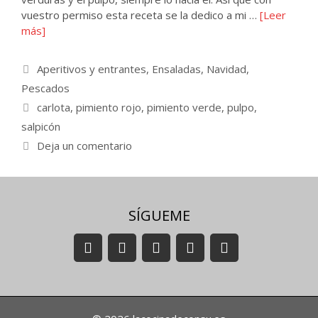
vuestro permiso esta receta se la dedico a mi …
[Leer
más]
Categorías
Aperitivos y entrantes
,
Ensaladas
,
Navidad
,
Pescados
Etiquetas
carlota
,
pimiento rojo
,
pimiento verde
,
pulpo
,
salpicón
Deja un comentario
SÍGUEME