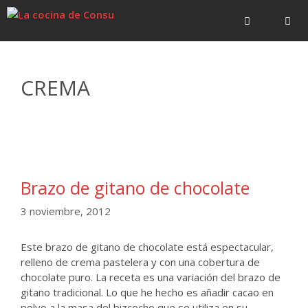
Saltar
Saltar
al
al
contenido
contenido
Menú
CREMA
Brazo de gitano de chocolate
3 noviembre, 2012
Este brazo de gitano de chocolate está espectacular,
relleno de crema pastelera y con una cobertura de
chocolate puro. La receta es una variación del brazo de
gitano tradicional. Lo que he hecho es añadir cacao en
polvo a la masa del bizcocho que se utiliza en su