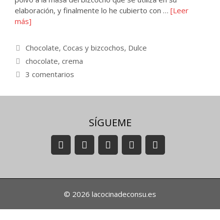
elaboración, y finalmente lo he cubierto con …
[Leer
más]
Categorías
Chocolate
,
Cocas y bizcochos
,
Dulce
Etiquetas
chocolate
,
crema
3 comentarios
SÍGUEME
© 2026 lacocinadeconsu.es