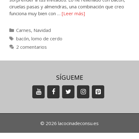
ciruelas pasas y almendras, una combinación que creo
funciona muy bien con …
[Leer más]
Categorías
Carnes
,
Navidad
Etiquetas
bacón
,
lomo de cerdo
2 comentarios
SÍGUEME
© 2026 lacocinadeconsu.es