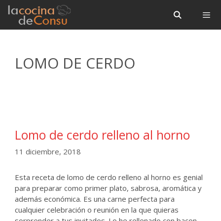
Saltar
Saltar
al
al
contenido
contenido
Menú
LOMO DE CERDO
Lomo de cerdo relleno al horno
11 diciembre, 2018
Esta receta de lomo de cerdo relleno al horno es genial
para preparar como primer plato, sabrosa, aromática y
además económica. Es una carne perfecta para
cualquier celebración o reunión en la que quieras
sorprender a tus invitados. Lo he rellenado con bacon,