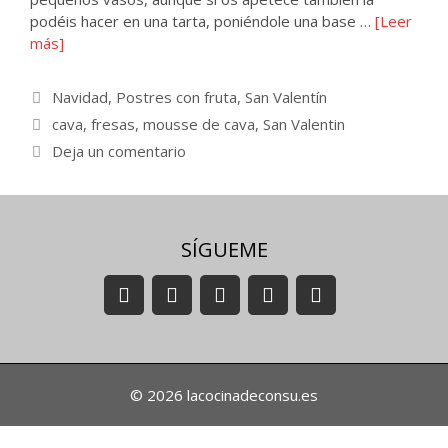
podéis hacer en una tarta, poniéndole una base …
[Leer
más]
Categorías
Navidad
,
Postres con fruta
,
San Valentín
Etiquetas
cava
,
fresas
,
mousse de cava
,
San Valentin
Deja un comentario
SÍGUEME
© 2026 lacocinadeconsu.es