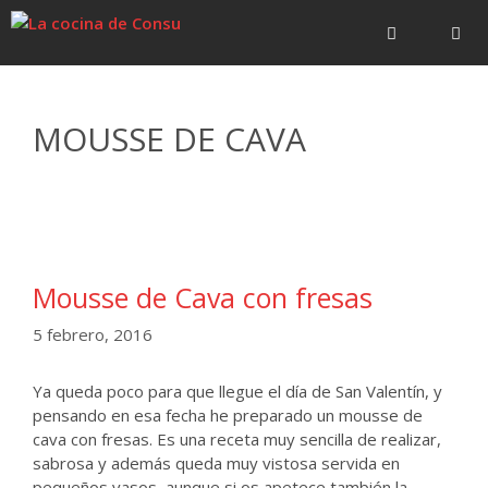
Saltar
Saltar
al
al
contenido
contenido
Menú
MOUSSE DE CAVA
Mousse de Cava con fresas
5 febrero, 2016
Ya queda poco para que llegue el día de San Valentín, y
pensando en esa fecha he preparado un mousse de
cava con fresas. Es una receta muy sencilla de realizar,
sabrosa y además queda muy vistosa servida en
pequeños vasos, aunque si os apetece también la