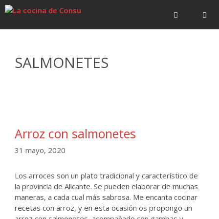
Saltar
Saltar
al
al
contenido
contenido
Menú
SALMONETES
Arroz con salmonetes
31 mayo, 2020
Los arroces son un plato tradicional y característico de
la provincia de Alicante. Se pueden elaborar de muchas
maneras, a cada cual más sabrosa. Me encanta cocinar
recetas con arroz, y en esta ocasión os propongo un
arroz con salmonetes, acompañado con gambas y