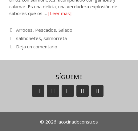
calamar. Es una delicia, una verdadera explosión de
sabores que os …
[Leer más]
Categorías
Arroces
,
Pescados
,
Salado
Etiquetas
salmonetes
,
salmorreta
Deja un comentario
SÍGUEME
© 2026 lacocinadeconsu.es