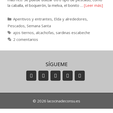
la caballa, el boquerón, la melva, el bonito …
[Leer más]
Categorías
Aperitivos y entrantes
,
Elda y alrededores
,
Pescados
,
Semana Santa
Etiquetas
ajos tiernos
,
alcachofas
,
sardinas escabeche
2 comentarios
SÍGUEME
© 2026 lacocinadeconsu.es