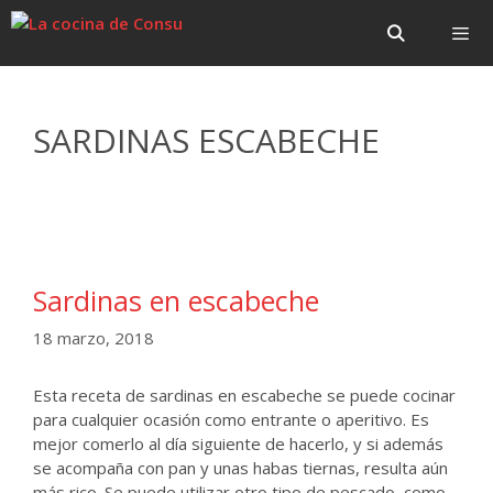
Saltar
Saltar
al
al
contenido
contenido
Menú
SARDINAS ESCABECHE
Sardinas en escabeche
18 marzo, 2018
Esta receta de sardinas en escabeche se puede cocinar
para cualquier ocasión como entrante o aperitivo. Es
mejor comerlo al día siguiente de hacerlo, y si además
se acompaña con pan y unas habas tiernas, resulta aún
más rico. Se puede utilizar otro tipo de pescado, como