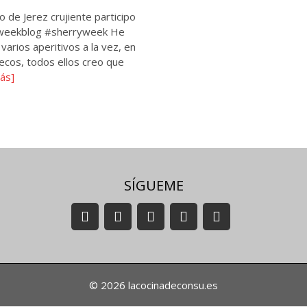
 de Jerez crujiente participo
ryweekblog #sherryweek He
arios aperitivos a la vez, en
ecos, todos ellos creo que
ás]
SÍGUEME
© 2026 lacocinadeconsu.es