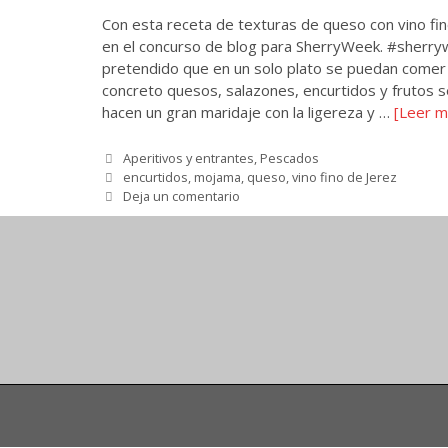
Con esta receta de texturas de queso con vino fino
en el concurso de blog para SherryWeek. #sher
pretendido que en un solo plato se puedan comer v
concreto quesos, salazones, encurtidos y frutos s
hacen un gran maridaje con la ligereza y …
[Leer m
Categorías
Aperitivos y entrantes
,
Pescados
Etiquetas
encurtidos
,
mojama
,
queso
,
vino fino de Jerez
Deja un comentario