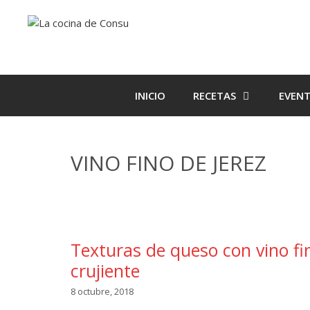
Saltar
Saltar
al
al
contenido
contenido
INICIO
RECETAS
EVEN
VINO FINO DE JEREZ
Texturas de queso con vino fi
crujiente
8 octubre, 2018