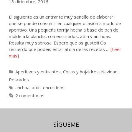
18 diciembre, 2016
El siguiente es un entrante muy sencillo de elaborar,
que se puede consumir en cualquier ocasión a modo de
aperitivo. Una pequeña torrija hecha a base de pan de
molde a la plancha, con encurtidos, atún y anchoas.
Resulta muy sabrosa. Espero que os guste!!! Os
recuerdo que podéis estar al día de las recetas …
[Leer
más]
Categorías
Aperitivos y entrantes
,
Cocas y hojaldres
,
Navidad
,
Pescados
Etiquetas
anchoa
,
atún
,
encurtidos
2 comentarios
SÍGUEME