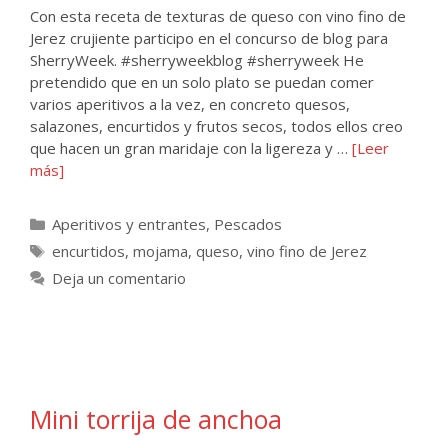
Con esta receta de texturas de queso con vino fino de
Jerez crujiente participo en el concurso de blog para
SherryWeek. #sherryweekblog #sherryweek He
pretendido que en un solo plato se puedan comer
varios aperitivos a la vez, en concreto quesos,
salazones, encurtidos y frutos secos, todos ellos creo
que hacen un gran maridaje con la ligereza y …
[Leer
más]
Categorías
Aperitivos y entrantes
,
Pescados
Etiquetas
encurtidos
,
mojama
,
queso
,
vino fino de Jerez
Deja un comentario
Mini torrija de anchoa