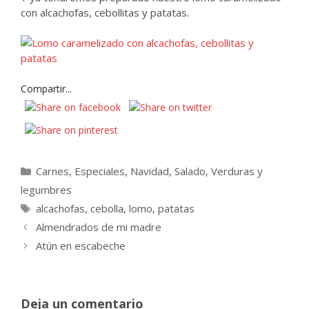
con alcachofas, cebollitas y patatas.
Compartir...
Categorías
Carnes
,
Especiales
,
Navidad
,
Salado
,
Verduras y
legumbres
Etiquetas
alcachofas
,
cebolla
,
lomo
,
patatas
Almendrados de mi madre
Atún en escabeche
Deja un comentario