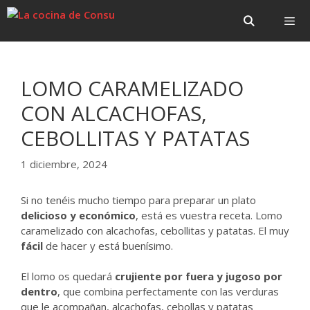
Saltar
Saltar
al
al
contenido
contenido
Menú
LOMO CARAMELIZADO
CON ALCACHOFAS,
CEBOLLITAS Y PATATAS
1 diciembre, 2024
Si no tenéis mucho tiempo para preparar un plato
delicioso y económico
, está es vuestra receta. Lomo
caramelizado con alcachofas, cebollitas y patatas. El muy
fácil
de hacer y está buenísimo.
El lomo os quedará
crujiente por fuera y jugoso por
dentro
, que combina perfectamente con las verduras
que le acompañan, alcachofas, cebollas y patatas