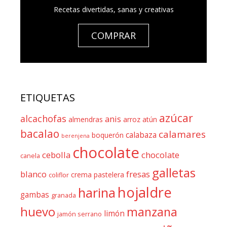
Recetas divertidas, sanas y creativas
COMPRAR
ETIQUETAS
azúcar
alcachofas
anis
almendras
arroz
atún
bacalao
calamares
calabaza
boquerón
berenjena
chocolate
cebolla
chocolate
canela
galletas
blanco
fresas
crema pastelera
coliflor
hojaldre
harina
gambas
granada
huevo
manzana
limón
jamón serrano