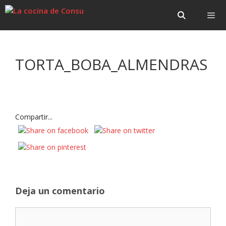
Saltar
Saltar
al
al
contenido
contenido
Menú
TORTA_BOBA_ALMENDRAS
Compartir...
Deja un comentario
Comentario