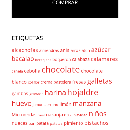
COMPRAR
ETIQUETAS
azúcar
alcachofas
anis
almendras
arroz
atún
bacalao
calamares
calabaza
boquerón
berenjena
chocolate
cebolla
chocolate
canela
galletas
blanco
fresas
crema pastelera
coliflor
hojaldre
harina
gambas
granada
huevo
manzana
limón
jamón serrano
niños
naranja
Microondas
nata
Navidad
miel
pistachos
nueces
pimiento
patata
pan
patatas