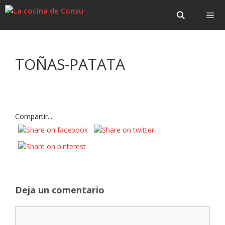
Saltar
Saltar
al
al
contenido
contenido
Menú
TOÑAS-PATATA
Compartir...
Deja un comentario
Comentario