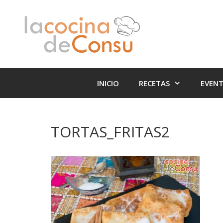
Saltar
Saltar
al
al
contenido
contenido
INICIO
RECETAS
EVEN
TORTAS_FRITAS2