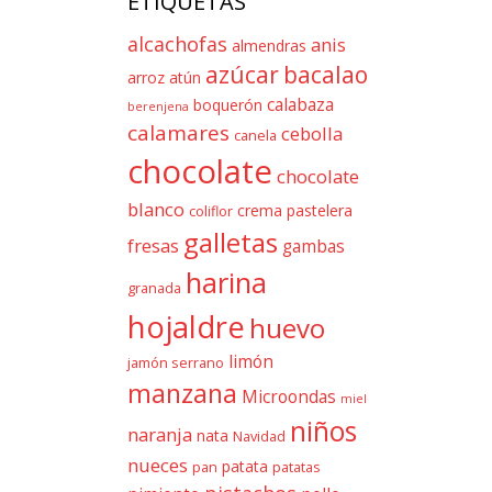
ETIQUETAS
alcachofas
anis
almendras
azúcar
bacalao
arroz
atún
calabaza
boquerón
berenjena
calamares
cebolla
canela
chocolate
chocolate
blanco
crema pastelera
coliflor
galletas
fresas
gambas
harina
granada
hojaldre
huevo
limón
jamón serrano
manzana
Microondas
miel
niños
naranja
nata
Navidad
nueces
patata
pan
patatas