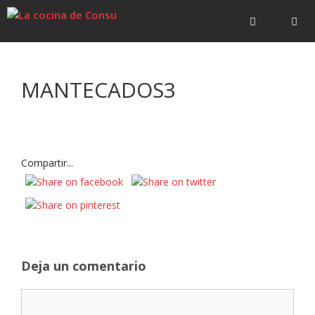
Saltar
Saltar
al
al
contenido
contenido
Menú
MANTECADOS3
Compartir...
Deja un comentario
Comentario