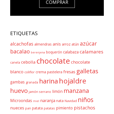
COMPRAR
ETIQUETAS
azúcar
alcachofas
anis
almendras
arroz
atún
bacalao
calamares
calabaza
boquerón
berenjena
chocolate
cebolla
chocolate
canela
galletas
blanco
fresas
crema pastelera
coliflor
hojaldre
harina
gambas
granada
huevo
manzana
limón
jamón serrano
niños
naranja
Microondas
nata
Navidad
miel
pistachos
nueces
pimiento
patata
pan
patatas