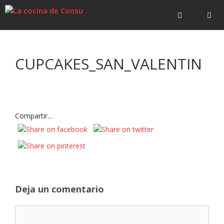
Saltar
Saltar
al
al
contenido
contenido
Menú
CUPCAKES_SAN_VALENTIN
Compartir...
Deja un comentario
Comentario