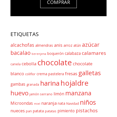
COMPRAR
ETIQUETAS
azúcar
alcachofas
anis
almendras
arroz
atún
bacalao
calamares
calabaza
boquerón
berenjena
chocolate
cebolla
chocolate
canela
galletas
blanco
fresas
crema pastelera
coliflor
hojaldre
harina
gambas
granada
huevo
manzana
limón
jamón serrano
niños
naranja
Microondas
nata
Navidad
miel
pistachos
nueces
pimiento
patata
pan
patatas