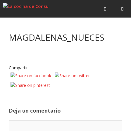
Saltar
Saltar
al
al
contenido
contenido
Menú
MAGDALENAS_NUECES
Compartir...
Deja un comentario
Comentario