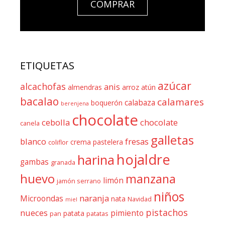
COMPRAR
ETIQUETAS
azúcar
alcachofas
anis
almendras
arroz
atún
bacalao
calamares
calabaza
boquerón
berenjena
chocolate
cebolla
chocolate
canela
galletas
blanco
fresas
crema pastelera
coliflor
hojaldre
harina
gambas
granada
huevo
manzana
limón
jamón serrano
niños
naranja
Microondas
nata
Navidad
miel
pistachos
nueces
pimiento
patata
pan
patatas