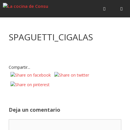
Saltar
Saltar
al
al
contenido
contenido
Menú
SPAGUETTI_CIGALAS
Compartir...
Deja un comentario
Comentario