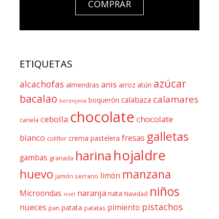
COMPRAR
ETIQUETAS
azúcar
alcachofas
anis
almendras
arroz
atún
bacalao
calamares
calabaza
boquerón
berenjena
chocolate
cebolla
chocolate
canela
galletas
blanco
fresas
crema pastelera
coliflor
hojaldre
harina
gambas
granada
huevo
manzana
limón
jamón serrano
niños
naranja
Microondas
nata
Navidad
miel
pistachos
nueces
pimiento
patata
pan
patatas