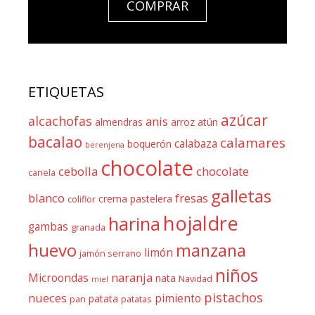
COMPRAR
ETIQUETAS
azúcar
alcachofas
anis
almendras
arroz
atún
bacalao
calamares
calabaza
boquerón
berenjena
chocolate
cebolla
chocolate
canela
galletas
blanco
fresas
crema pastelera
coliflor
hojaldre
harina
gambas
granada
huevo
manzana
limón
jamón serrano
niños
naranja
Microondas
nata
Navidad
miel
pistachos
nueces
pimiento
patata
pan
patatas