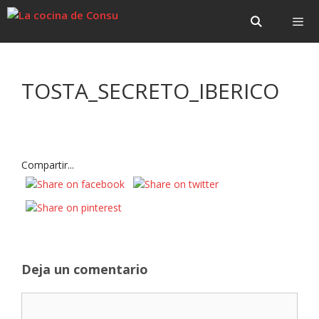
Saltar
Saltar
al
al
contenido
contenido
Menú
TOSTA_SECRETO_IBERICO
Compartir...
Deja un comentario
Comentario