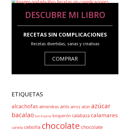
DESCUBRE MI LIBRO
RECETAS SIN COMPLICACIONES
Recetas divertidas, sanas y creativas
COMPRAR
ETIQUETAS
azúcar
alcachofas
anis
almendras
arroz
atún
bacalao
calamares
calabaza
boquerón
berenjena
chocolate
cebolla
chocolate
canela