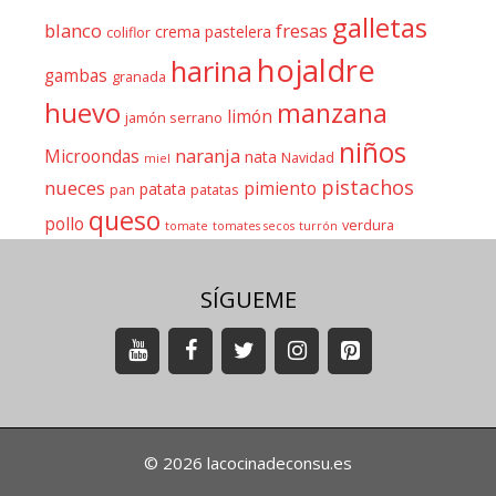
galletas
blanco
fresas
crema pastelera
coliflor
hojaldre
harina
gambas
granada
huevo
manzana
limón
jamón serrano
niños
naranja
Microondas
nata
Navidad
miel
pistachos
nueces
pimiento
patata
pan
patatas
queso
pollo
verdura
tomate
tomates secos
turrón
SÍGUEME
© 2026 lacocinadeconsu.es