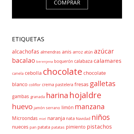
COMPRAR
ETIQUETAS
azúcar
alcachofas
anis
almendras
arroz
atún
bacalao
calamares
calabaza
boquerón
berenjena
chocolate
cebolla
chocolate
canela
galletas
blanco
fresas
crema pastelera
coliflor
hojaldre
harina
gambas
granada
huevo
manzana
limón
jamón serrano
niños
naranja
Microondas
nata
Navidad
miel
pistachos
nueces
pimiento
patata
pan
patatas