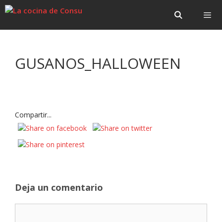
Saltar
Saltar
al
al
contenido
contenido
Menú
GUSANOS_HALLOWEEN
Compartir...
Deja un comentario
Comentario