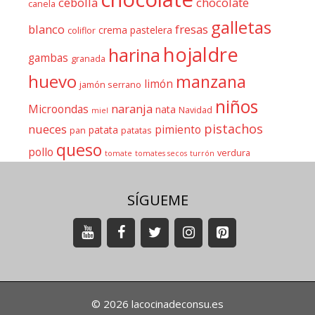
cebolla
chocolate
canela
galletas
blanco
fresas
crema pastelera
coliflor
hojaldre
harina
gambas
granada
huevo
manzana
limón
jamón serrano
niños
naranja
Microondas
nata
Navidad
miel
pistachos
nueces
pimiento
patata
pan
patatas
queso
pollo
verdura
tomate
tomates secos
turrón
SÍGUEME
© 2026 lacocinadeconsu.es