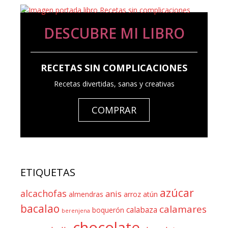
DESCUBRE MI LIBRO
RECETAS SIN COMPLICACIONES
Recetas divertidas, sanas y creativas
COMPRAR
ETIQUETAS
azúcar
alcachofas
anis
almendras
arroz
atún
bacalao
calamares
calabaza
boquerón
berenjena
chocolate