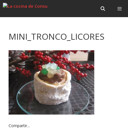
Saltar
Saltar
al
al
contenido
contenido
Menú
MINI_TRONCO_LICORES
Compartir...