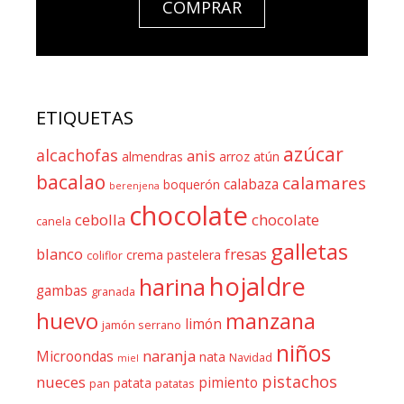
COMPRAR
ETIQUETAS
azúcar
alcachofas
anis
almendras
arroz
atún
bacalao
calamares
calabaza
boquerón
berenjena
chocolate
cebolla
chocolate
canela
galletas
blanco
fresas
crema pastelera
coliflor
hojaldre
harina
gambas
granada
huevo
manzana
limón
jamón serrano
niños
naranja
Microondas
nata
Navidad
miel
pistachos
nueces
pimiento
patata
pan
patatas