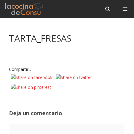
Saltar
Saltar
al
al
contenido
contenido
Menú
TARTA_FRESAS
Compartir...
Deja un comentario
Comentario