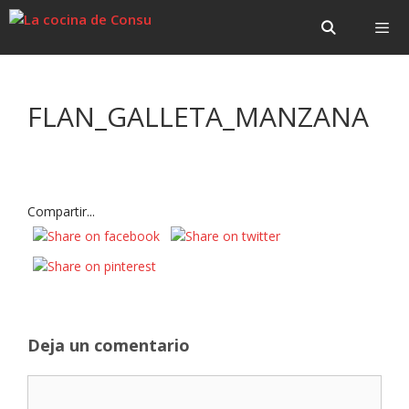
Saltar
Saltar
al
al
contenido
contenido
Menú
FLAN_GALLETA_MANZANA
Compartir...
Deja un comentario
Comentario