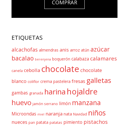
COMPRAR
ETIQUETAS
azúcar
alcachofas
anis
almendras
arroz
atún
bacalao
calamares
calabaza
boquerón
berenjena
chocolate
cebolla
chocolate
canela
galletas
blanco
fresas
crema pastelera
coliflor
hojaldre
harina
gambas
granada
huevo
manzana
limón
jamón serrano
niños
naranja
Microondas
nata
Navidad
miel
pistachos
nueces
pimiento
patata
pan
patatas