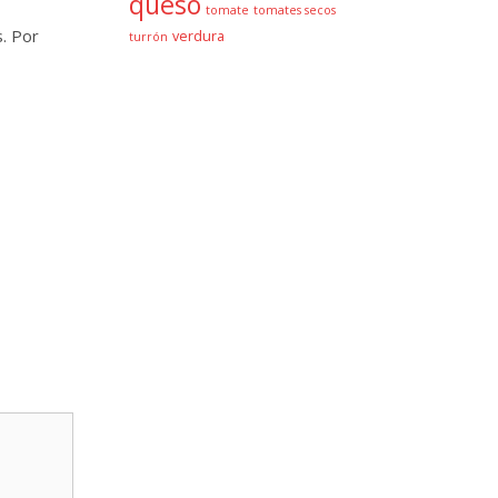
queso
tomate
tomates secos
s. Por
verdura
turrón