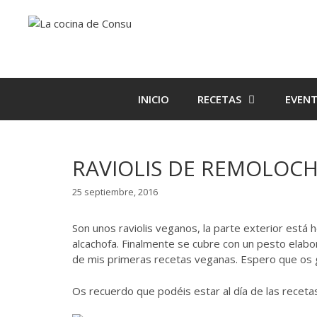
Saltar
Saltar
al
al
contenido
contenido
INICIO
RECETAS
EVEN
RAVIOLIS DE REMOLOC
25 septiembre, 2016
Son unos raviolis veganos, la parte exterior está 
alcachofa. Finalmente se cubre con un pesto elabo
de mis primeras recetas veganas. Espero que os gu
Os recuerdo que podéis estar al día de las recet