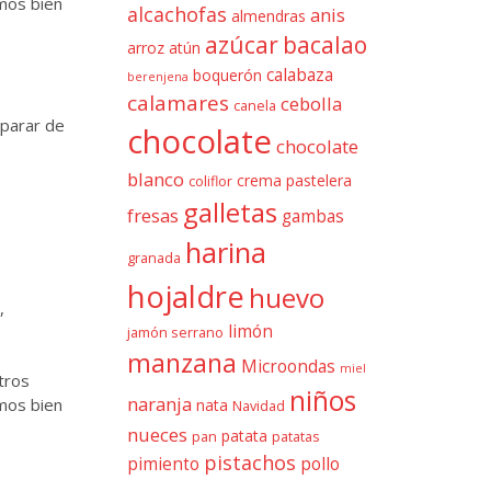
amos bien
alcachofas
anis
almendras
azúcar
bacalao
arroz
atún
calabaza
boquerón
berenjena
calamares
cebolla
canela
 parar de
chocolate
chocolate
blanco
crema pastelera
coliflor
galletas
fresas
gambas
harina
granada
hojaldre
huevo
,
limón
jamón serrano
manzana
Microondas
miel
tros
niños
naranja
amos bien
nata
Navidad
nueces
patata
pan
patatas
pistachos
pimiento
pollo