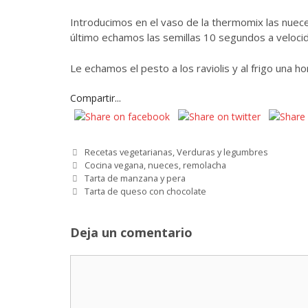
Introducimos en el vaso de la thermomix las nueces
último echamos las semillas 10 segundos a velocid
Le echamos el pesto a los raviolis y al frigo una h
Compartir...
Categorías
Recetas vegetarianas
,
Verduras y legumbres
Etiquetas
Cocina vegana
,
nueces
,
remolacha
Tarta de manzana y pera
Tarta de queso con chocolate
Deja un comentario
Comentario