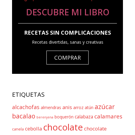
DESCUBRE MI LIBRO
RECETAS SIN COMPLICACIONES
Recetas divertidas, sanas y creativas
COMPRAR
ETIQUETAS
azúcar
alcachofas
anis
almendras
arroz
atún
bacalao
calamares
calabaza
boquerón
berenjena
chocolate
cebolla
chocolate
canela