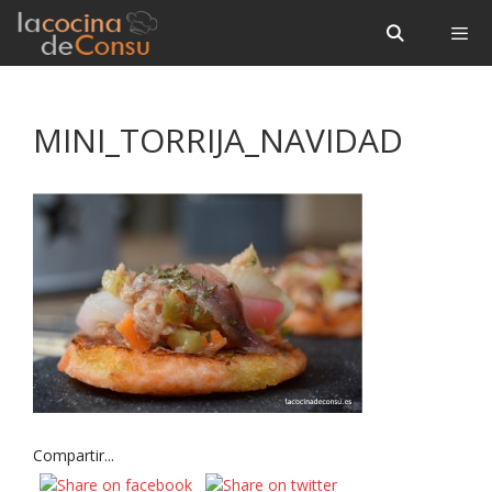
Saltar
Saltar
al
al
contenido
contenido
Menú
MINI_TORRIJA_NAVIDAD
Compartir...