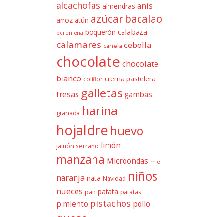
alcachofas
anis
almendras
azúcar
bacalao
arroz
atún
calabaza
boquerón
berenjena
calamares
cebolla
canela
chocolate
chocolate
blanco
crema pastelera
coliflor
galletas
fresas
gambas
harina
granada
hojaldre
huevo
limón
jamón serrano
manzana
Microondas
miel
niños
naranja
nata
Navidad
nueces
patata
pan
patatas
pistachos
pimiento
pollo