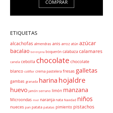
COMPRAR
ETIQUETAS
azúcar
alcachofas
anis
almendras
arroz
atún
bacalao
calamares
calabaza
boquerón
berenjena
chocolate
cebolla
chocolate
canela
galletas
blanco
fresas
crema pastelera
coliflor
hojaldre
harina
gambas
granada
huevo
manzana
limón
jamón serrano
niños
naranja
Microondas
nata
Navidad
miel
pistachos
nueces
pimiento
patata
pan
patatas