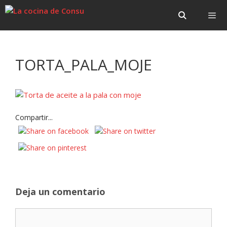
Saltar
Saltar
al
al
contenido
contenido
Menú
TORTA_PALA_MOJE
Compartir...
Deja un comentario
Comentario