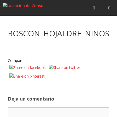
Saltar
Saltar
al
al
contenido
contenido
Menú
ROSCON_HOJALDRE_NINOS
Compartir...
Deja un comentario
Comentario