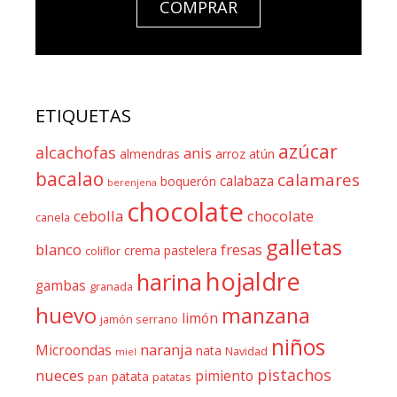
COMPRAR
ETIQUETAS
azúcar
alcachofas
anis
almendras
arroz
atún
bacalao
calamares
calabaza
boquerón
berenjena
chocolate
cebolla
chocolate
canela
galletas
blanco
fresas
crema pastelera
coliflor
hojaldre
harina
gambas
granada
huevo
manzana
limón
jamón serrano
niños
naranja
Microondas
nata
Navidad
miel
pistachos
nueces
pimiento
patata
pan
patatas