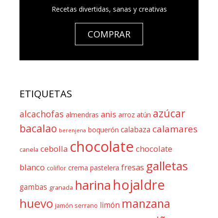
Recetas divertidas, sanas y creativas
COMPRAR
ETIQUETAS
azúcar
alcachofas
anis
almendras
arroz
atún
bacalao
calamares
calabaza
boquerón
berenjena
chocolate
cebolla
chocolate
canela
galletas
blanco
fresas
crema pastelera
coliflor
hojaldre
harina
gambas
granada
huevo
manzana
limón
jamón serrano