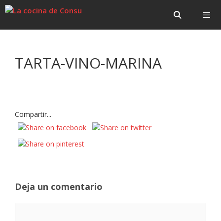
Saltar
Saltar
al
al
contenido
contenido
Menú
TARTA-VINO-MARINA
Compartir...
Deja un comentario
Comentario