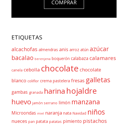
COMPRAR
ETIQUETAS
azúcar
alcachofas
anis
almendras
arroz
atún
bacalao
calamares
calabaza
boquerón
berenjena
chocolate
cebolla
chocolate
canela
galletas
blanco
fresas
crema pastelera
coliflor
hojaldre
harina
gambas
granada
huevo
manzana
limón
jamón serrano
niños
naranja
Microondas
nata
Navidad
miel
pistachos
nueces
pimiento
patata
pan
patatas