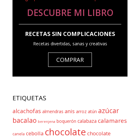
DESCUBRE MI LIBRO
RECETAS SIN COMPLICACIONES
Recetas divertidas, sanas y creativas
COMPRAR
ETIQUETAS
azúcar
alcachofas
anis
almendras
arroz
atún
bacalao
calamares
calabaza
boquerón
berenjena
chocolate
cebolla
chocolate
canela