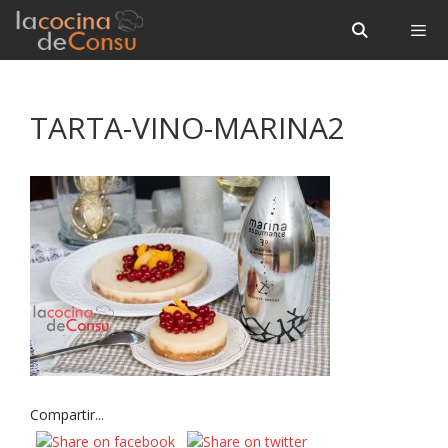
Saltar
Saltar
al
al
contenido
contenido
Menú
TARTA-VINO-MARINA2
Compartir...