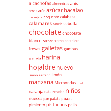
alcachofas
anis
almendras
azúcar
bacalao
arroz
atún
calabaza
boquerón
berenjena
calamares
cebolla
canela
chocolate
chocolate
blanco
crema pastelera
coliflor
galletas
fresas
gambas
harina
granada
hojaldre
huevo
limón
jamón serrano
manzana
Microondas
miel
niños
naranja
nata
Navidad
nueces
patata
pan
patatas
pistachos
pimiento
pollo