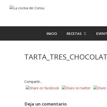
Saltar
Saltar
al
al
contenido
contenido
INICIO
RECETAS
EVEN
TARTA_TRES_CHOCOLAT
Compartir...
Deja un comentario