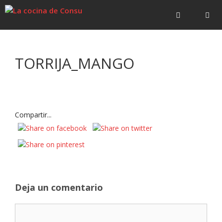
Saltar
Saltar
al
al
contenido
contenido
Menú
TORRIJA_MANGO
Compartir...
Deja un comentario
Comentario