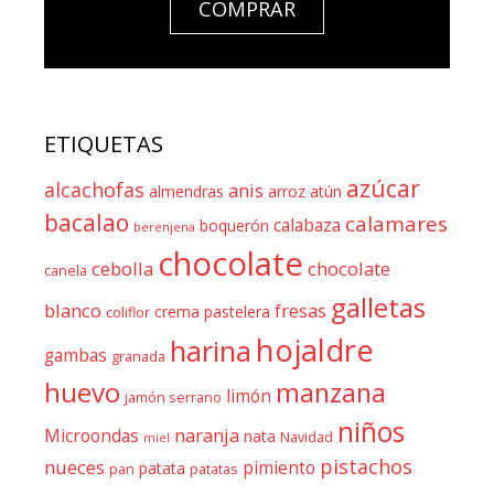
COMPRAR
ETIQUETAS
azúcar
alcachofas
anis
almendras
arroz
atún
bacalao
calamares
calabaza
boquerón
berenjena
chocolate
cebolla
chocolate
canela
galletas
blanco
fresas
crema pastelera
coliflor
hojaldre
harina
gambas
granada
huevo
manzana
limón
jamón serrano
niños
naranja
Microondas
nata
Navidad
miel
pistachos
nueces
pimiento
patata
pan
patatas