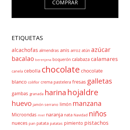
COMPRAR
ETIQUETAS
azúcar
alcachofas
anis
almendras
arroz
atún
bacalao
calamares
calabaza
boquerón
berenjena
chocolate
cebolla
chocolate
canela
galletas
blanco
fresas
crema pastelera
coliflor
hojaldre
harina
gambas
granada
huevo
manzana
limón
jamón serrano
niños
naranja
Microondas
nata
Navidad
miel
pistachos
nueces
pimiento
patata
pan
patatas