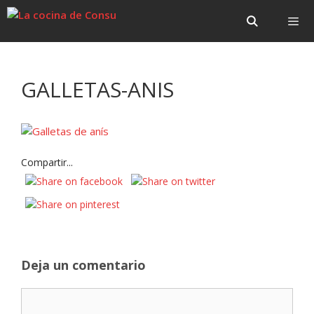
Saltar
Saltar
al
al
contenido
contenido
Menú
GALLETAS-ANIS
Compartir...
Deja un comentario
Comentario