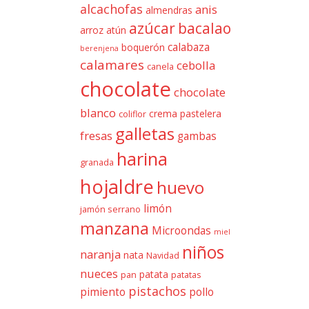
alcachofas
anis
almendras
azúcar
bacalao
arroz
atún
calabaza
boquerón
berenjena
calamares
cebolla
canela
chocolate
chocolate
blanco
crema pastelera
coliflor
galletas
fresas
gambas
harina
granada
hojaldre
huevo
limón
jamón serrano
manzana
Microondas
miel
niños
naranja
nata
Navidad
nueces
patata
pan
patatas
pistachos
pimiento
pollo