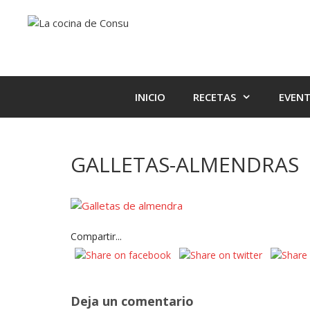
Saltar
Saltar
al
al
contenido
contenido
INICIO
RECETAS
EVEN
GALLETAS-ALMENDRAS
Compartir...
Deja un comentario