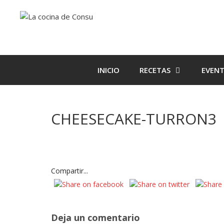
Saltar
Saltar
al
al
contenido
contenido
INICIO
RECETAS
EVEN
CHEESECAKE-TURRON3
Compartir...
Deja un comentario