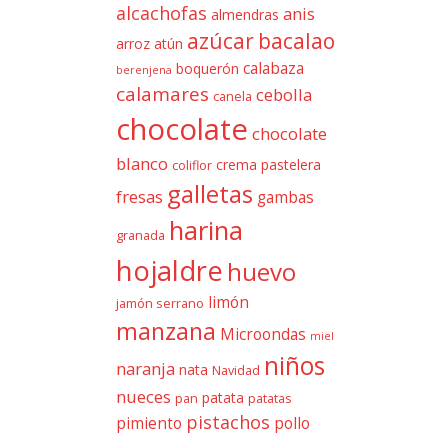
alcachofas
anis
almendras
azúcar
bacalao
arroz
atún
calabaza
boquerón
berenjena
calamares
cebolla
canela
chocolate
chocolate
blanco
crema pastelera
coliflor
galletas
fresas
gambas
harina
granada
hojaldre
huevo
limón
jamón serrano
manzana
Microondas
miel
niños
naranja
nata
Navidad
nueces
patata
pan
patatas
pistachos
pimiento
pollo