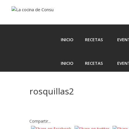
Saltar
Saltar
al
al
contenido
contenido
INICIO
RECETAS
EVEN
INICIO
RECETAS
EVEN
rosquillas2
Compartir...