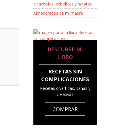
alcachofas, cebollitas y patatas
Almendrados de mi madre
DESCUBRE MI
LIBRO
RECETAS SIN
COMPLICACIONES
Recetas divertidas, sanas y
creativas
COMPRAR