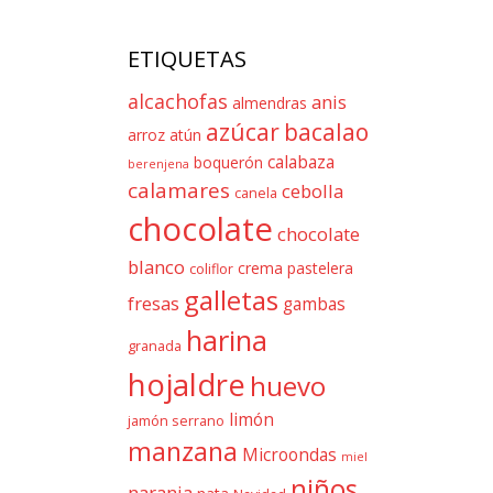
ETIQUETAS
alcachofas
anis
almendras
azúcar
bacalao
arroz
atún
calabaza
boquerón
berenjena
calamares
cebolla
canela
chocolate
chocolate
blanco
crema pastelera
coliflor
galletas
fresas
gambas
harina
granada
hojaldre
huevo
limón
jamón serrano
manzana
Microondas
miel
niños
naranja