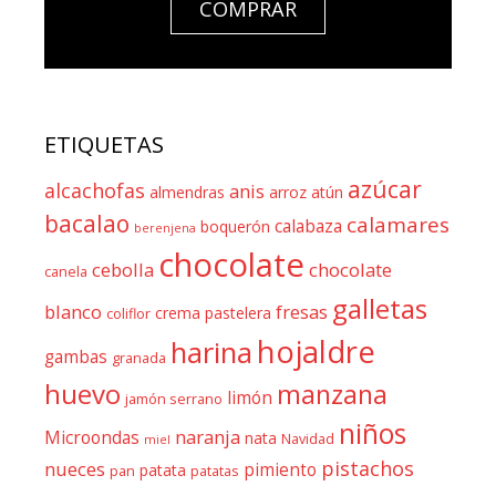
COMPRAR
ETIQUETAS
azúcar
alcachofas
anis
almendras
arroz
atún
bacalao
calamares
calabaza
boquerón
berenjena
chocolate
cebolla
chocolate
canela
galletas
blanco
fresas
crema pastelera
coliflor
hojaldre
harina
gambas
granada
huevo
manzana
limón
jamón serrano
niños
naranja
Microondas
nata
Navidad
miel
pistachos
nueces
pimiento
patata
pan
patatas