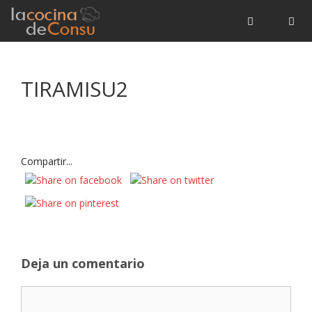
Saltar
Saltar
al
al
contenido
contenido
Menú
TIRAMISU2
Compartir...
Deja un comentario
Comentario