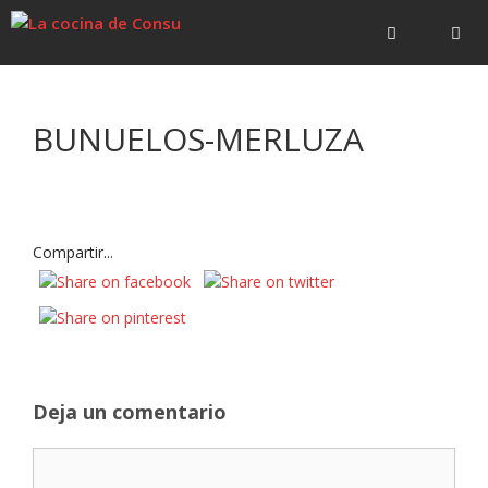
Saltar
Saltar
al
al
contenido
contenido
Menú
BUNUELOS-MERLUZA
Compartir...
Deja un comentario
Comentario