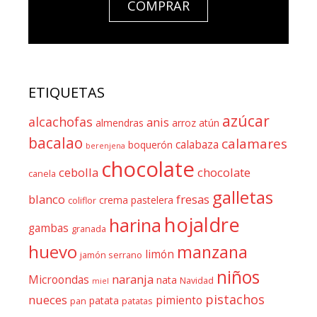
COMPRAR
ETIQUETAS
azúcar
alcachofas
anis
almendras
arroz
atún
bacalao
calamares
calabaza
boquerón
berenjena
chocolate
cebolla
chocolate
canela
galletas
blanco
fresas
crema pastelera
coliflor
hojaldre
harina
gambas
granada
huevo
manzana
limón
jamón serrano
niños
naranja
Microondas
nata
Navidad
miel
pistachos
nueces
pimiento
patata
pan
patatas