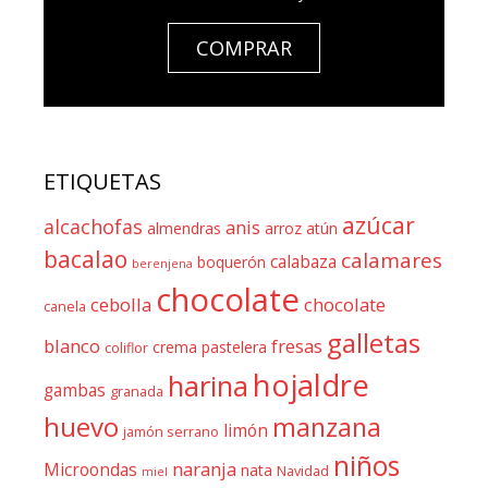
COMPRAR
ETIQUETAS
azúcar
alcachofas
anis
almendras
arroz
atún
bacalao
calamares
calabaza
boquerón
berenjena
chocolate
cebolla
chocolate
canela
galletas
blanco
fresas
crema pastelera
coliflor
hojaldre
harina
gambas
granada
huevo
manzana
limón
jamón serrano
niños
naranja
Microondas
nata
Navidad
miel