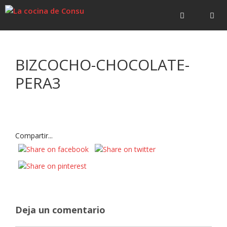
Saltar
Saltar
al
al
contenido
contenido
Menú
BIZCOCHO-CHOCOLATE-
PERA3
Compartir...
Deja un comentario