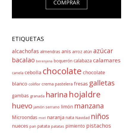
COMPRAR
ETIQUETAS
azúcar
alcachofas
anis
almendras
arroz
atún
bacalao
calamares
calabaza
boquerón
berenjena
chocolate
cebolla
chocolate
canela
galletas
blanco
fresas
crema pastelera
coliflor
hojaldre
harina
gambas
granada
huevo
manzana
limón
jamón serrano
niños
naranja
Microondas
nata
Navidad
miel
pistachos
nueces
pimiento
patata
pan
patatas