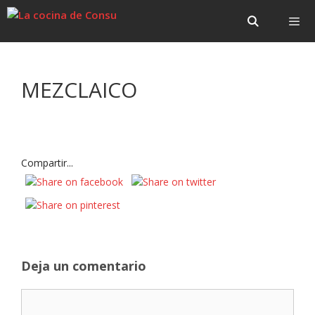
Saltar
Saltar
al
al
contenido
contenido
Menú
MEZCLAICO
Compartir...
Deja un comentario
Comentario