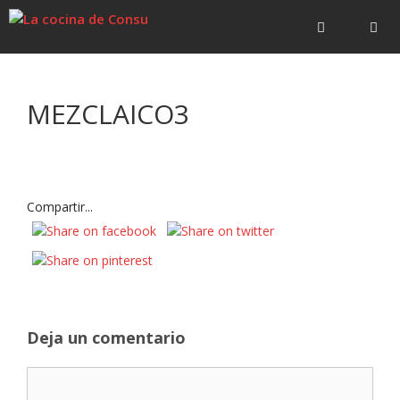
Saltar
Saltar
al
al
contenido
contenido
Menú
MEZCLAICO3
Compartir...
Deja un comentario
Comentario