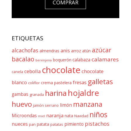
COMPRAR
ETIQUETAS
azúcar
alcachofas
anis
almendras
arroz
atún
bacalao
calamares
calabaza
boquerón
berenjena
chocolate
cebolla
chocolate
canela
galletas
blanco
fresas
crema pastelera
coliflor
hojaldre
harina
gambas
granada
huevo
manzana
limón
jamón serrano
niños
naranja
Microondas
nata
Navidad
miel
pistachos
nueces
pimiento
patata
pan
patatas