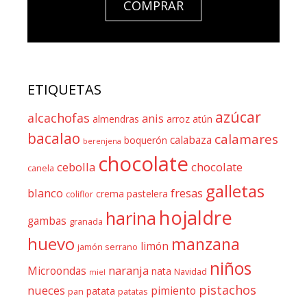
COMPRAR
ETIQUETAS
azúcar
alcachofas
anis
almendras
arroz
atún
bacalao
calamares
calabaza
boquerón
berenjena
chocolate
cebolla
chocolate
canela
galletas
blanco
fresas
crema pastelera
coliflor
hojaldre
harina
gambas
granada
huevo
manzana
limón
jamón serrano
niños
naranja
Microondas
nata
Navidad
miel
pistachos
nueces
pimiento
patata
pan
patatas