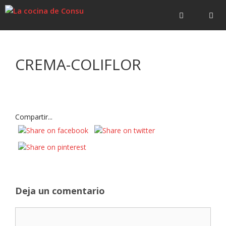
Saltar
Saltar
al
al
contenido
contenido
Menú
CREMA-COLIFLOR
Compartir...
Deja un comentario
Comentario