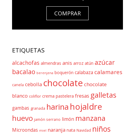
COMPRAR
ETIQUETAS
azúcar
alcachofas
anis
almendras
arroz
atún
bacalao
calamares
calabaza
boquerón
berenjena
chocolate
cebolla
chocolate
canela
galletas
blanco
fresas
crema pastelera
coliflor
hojaldre
harina
gambas
granada
huevo
manzana
limón
jamón serrano
niños
naranja
Microondas
nata
Navidad
miel