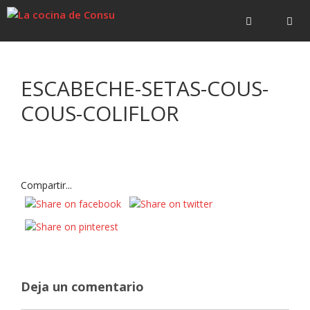
Saltar
Saltar
al
al
contenido
contenido
Menú
ESCABECHE-SETAS-COUS-
COUS-COLIFLOR
Compartir...
Deja un comentario