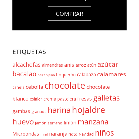
COMPRAR
ETIQUETAS
azúcar
alcachofas
anis
almendras
arroz
atún
bacalao
calamares
calabaza
boquerón
berenjena
chocolate
cebolla
chocolate
canela
galletas
blanco
fresas
crema pastelera
coliflor
hojaldre
harina
gambas
granada
huevo
manzana
limón
jamón serrano
niños
naranja
Microondas
nata
Navidad
miel