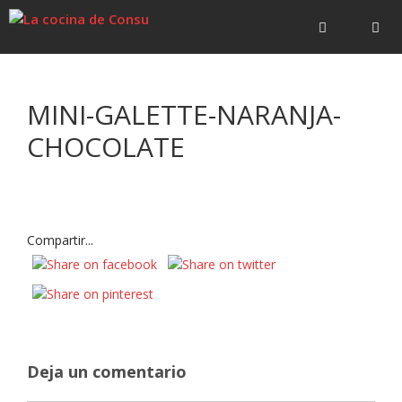
Saltar
Saltar
al
al
contenido
contenido
Menú
MINI-GALETTE-NARANJA-
CHOCOLATE
Compartir...
Deja un comentario