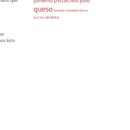
pistachos
illos que
pimiento
pollo
queso
tomate
tomates secos
verdura
turrón
Por
os listo