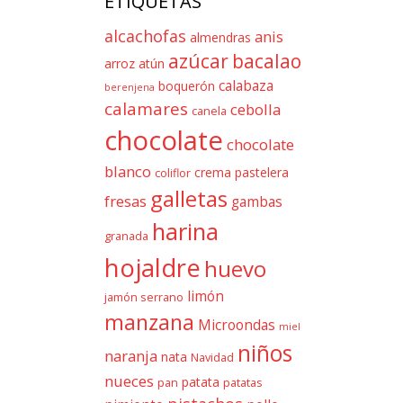
ETIQUETAS
alcachofas
anis
almendras
azúcar
bacalao
arroz
atún
calabaza
boquerón
berenjena
calamares
cebolla
canela
chocolate
chocolate
blanco
crema pastelera
coliflor
galletas
fresas
gambas
harina
granada
hojaldre
huevo
limón
jamón serrano
manzana
Microondas
miel
niños
naranja
nata
Navidad
nueces
patata
pan
patatas