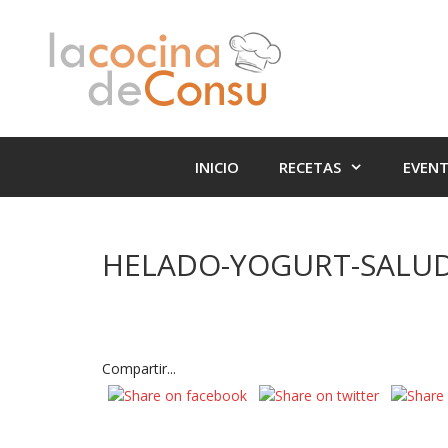
Saltar
Saltar
al
al
contenido
contenido
INICIO
RECETAS
EVEN
HELADO-YOGURT-SALU
Compartir...